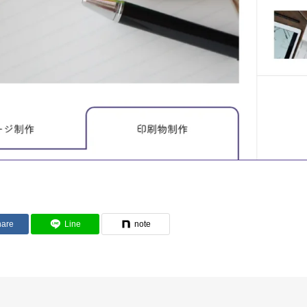
hare
Line
note