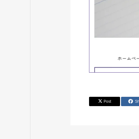
Post
S